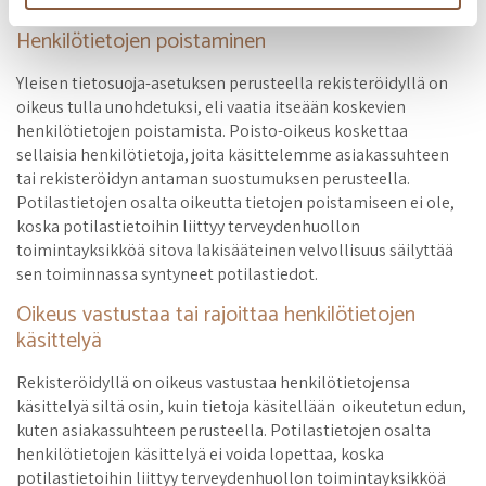
alkuperäinen merkintä on tarvittaessa selvitettävissä.
Henkilötietojen poistaminen
Yleisen tietosuoja-asetuksen perusteella rekisteröidyllä on
oikeus tulla unohdetuksi, eli vaatia itseään koskevien
henkilötietojen poistamista. Poisto-oikeus koskettaa
sellaisia henkilötietoja, joita käsittelemme asiakassuhteen
tai rekisteröidyn antaman suostumuksen perusteella.
Potilastietojen osalta oikeutta tietojen poistamiseen ei ole,
koska potilastietoihin liittyy terveydenhuollon
toimintayksikköä sitova lakisääteinen velvollisuus säilyttää
sen toiminnassa syntyneet potilastiedot.
Oikeus vastustaa tai rajoittaa henkilötietojen
käsittelyä
Rekisteröidyllä on oikeus vastustaa henkilötietojensa
käsittelyä siltä osin, kuin tietoja käsitellään oikeutetun edun,
kuten asiakassuhteen perusteella. Potilastietojen osalta
henkilötietojen käsittelyä ei voida lopettaa, koska
potilastietoihin liittyy terveydenhuollon toimintayksikköä