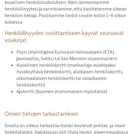
kuvallisen henkilötodistuksen. Näin varmennamme
henkilöllisyytesi ja varmistamme, että käsittelemme oikean
henkilön tietoja. Postitamme tiedot sinulle kotiin 1–4 viikon
kuluessa.
Henkilöllisyyden osoittamiseen käyvät seuraavat
asiakirjat:
Passi (myöntäjänä Euroopan talousalueen (ETA)
jäsenvaltio, Sveitsi tai San Marinon viranomainen)
Kuvallinen henkilökortti (matkustaja-asiakirjaksi
hyväksyttävä henkilökortti, alaikäisen henkilökortti,
ulkomaalaisen henkilökortti tai väliaikainen
henkilökortti)
Ajokortti (Suomen viranomaisen myöntämä)
Omien tietojen tarkastaminen
Sinulla on oikeus tarkastaa itseäsi koskevat potilas- ja muut
henkilötiedot. Halutessasi voit tilata tiedot paperimuodossa