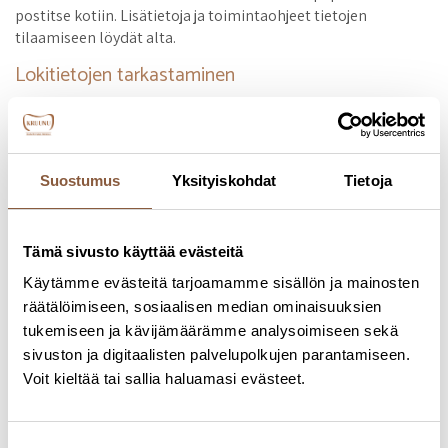
postitse kotiin. Lisätietoja ja toimintaohjeet tietojen
tilaamiseen löydät alta.
Lokitietojen tarkastaminen
Sinulla on oikeus tarkistaa lokitiedot potilastietojen
käsittelystä. Lokitietojen perusteella on nähtävissä, kuka
tietoja on käsitellyt, käsittelyn ajankohta, sekä käsittelyn syy.
Lokitiedot voi tilata kirjallisesti alla olevalla lomakkeella tai
Suostumus
Yksityiskohdat
Tietoja
turvapostilla sähköpostiin. Täytä lomake ja tuo se mihin
tahansa Hohteen tai Hammasklinikka Kruunun klinikalle.
Tuodessasi tilauslomakkeen sinun tulee tunnistautua
Tämä sivusto käyttää evästeitä
esittämällä kuvallisen henkilötodistuksen. Näin
Käytämme evästeitä tarjoamamme sisällön ja mainosten
varmennamme henkilöllisyytesi ja varmistamme, että
räätälöimiseen, sosiaalisen median ominaisuuksien
käsittelemme oikean henkilön tietoja. Postitamme tiedot
tukemiseen ja kävijämäärämme analysoimiseen sekä
sinulle kotiin 1–4 viikon kuluessa. Kansallisen potilastietojen
arkiston osalta lokitiedot ovat nähtävissä kanta.fi
sivuston ja digitaalisten palvelupolkujen parantamiseen.
verkkopalvelussa.
Voit kieltää tai sallia haluamasi evästeet.
Pyydä selvitys tai ilmoita poikkeamasta
Suostumuksen