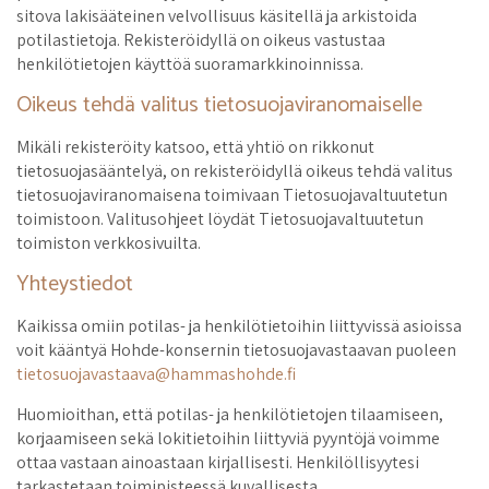
sitova lakisääteinen velvollisuus käsitellä ja arkistoida
potilastietoja. Rekisteröidyllä on oikeus vastustaa
henkilötietojen käyttöä suoramarkkinoinnissa.
Oikeus tehdä valitus tietosuojaviranomaiselle
Mikäli rekisteröity katsoo, että yhtiö on rikkonut
tietosuojasääntelyä, on rekisteröidyllä oikeus tehdä valitus
tietosuojaviranomaisena toimivaan Tietosuojavaltuutetun
toimistoon. Valitusohjeet löydät Tietosuojavaltuutetun
toimiston verkkosivuilta.
Yhteystiedot
Kaikissa omiin potilas- ja henkilötietoihin liittyvissä asioissa
voit kääntyä Hohde-konsernin tietosuojavastaavan puoleen
tietosuojavastaava@hammashohde.fi
Huomioithan, että potilas- ja henkilötietojen tilaamiseen,
korjaamiseen sekä lokitietoihin liittyviä pyyntöjä voimme
ottaa vastaan ainoastaan kirjallisesti. Henkilöllisyytesi
tarkastetaan toimipisteessä kuvallisesta